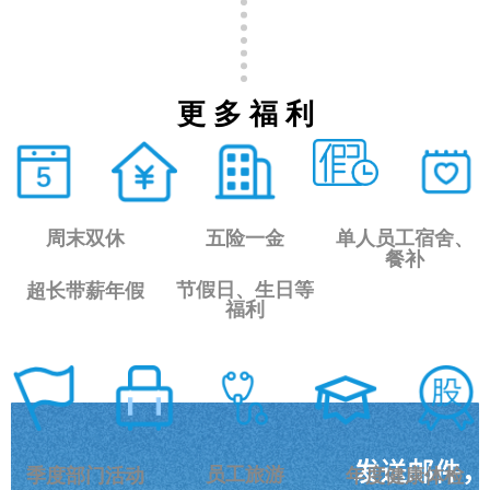
更 多 福 利
周末双休
五险一金
单人员工宿舍、
餐补
节假日、生日等
超长带薪年假
福利
员工旅游
季度部门活动
年度健康体检