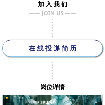
加 入 我 们
—— JOIN US ——
在 线 投 递 简 历
岗位详情
理论计算工程师