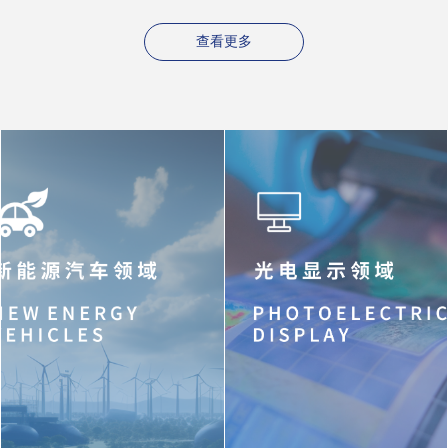
柔韧性和可弯曲性。
查看详情＞＞
查看更多
查看详情＞＞
新材料联合创新开
高性能聚酰亚胺薄
发
膜
MATERIAL
POLYIMIDE
INNOVATION ＆
FILM
DEVELOPMENT
随我司提供各种规格的聚酰亚胺
薄膜，包括单拉、双拉黄色薄
博雅聚力在新材料开发领域拥有