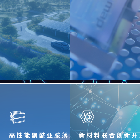
膜、黑色薄膜和透明薄膜，具有
卓越的技术能力，并与众多高校
高强度、高模量、高导热、耐电
和企业建立了密切合作关系，形
晕等特点。可应用于柔性电子领
成了强大的创新生态圈，共同推
域，包括柔性覆铜板（FCCL）、
进科技成果的转化和应用。团队
COF柔性基板、FPC基板和覆盖
由一群经验丰富且富有创新精神
层材料。
的科学家和工程师组成，他们具
备材料科学知识和研发经验，不
断挑战科技的边界。
查看详情＞＞
查看详情＞＞