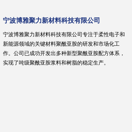
宁波博雅聚力新材料科技有限公司
新 能 源 汽 车 领 域
宁波博雅聚力新材料科技有限公司专注于柔性电子和
光电显示领域
新能源领域的关键材料聚酰亚胺的研发和市场化工
PHOTOELECTRIC
N E W E N E R G Y
作。公司已成功开发出多种新型聚酰亚胺配方体系，
DISPLAY
V E H I C L E S
实现了吨级聚酰亚胺浆料和树脂的稳定生产。
随着光电显示的发展，传统透
随着技术的发展，市场对新能源
随
明玻璃已无法满足柔性、可折叠
汽车提出了高功率、快充的需
器件的要求。聚酰亚胺作为一种
求，对应用于新能源行业的材料
优质的高分子材料，在光电显示
提出了高绝缘、高耐热的需求。
领域具有广泛的应用。其出色的
我司为新能源汽车电机及其他零
热稳定性、机械强度和耐化学性
部件提供高性能的聚酰亚胺漆以
使其成为制造高性能显示器件的
及聚酰亚胺工程塑料，助力新能
理想选择。聚酰亚胺广泛应用于
源行业的蓬勃发展。
柔性电子显示器的保护层和基底
材料，能有效提升显示屏的耐用
性和图像质量，并赋予其高度的